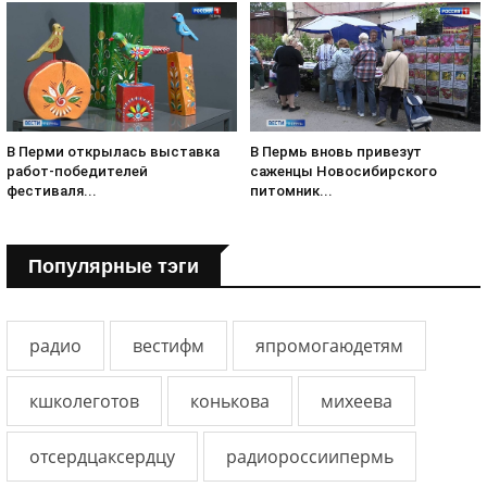
В Перми открылась выставка
В Пермь вновь привезут
работ-победителей
саженцы Новосибирского
фестиваля...
питомник...
Популярные тэги
радио
вестифм
япромогаюдетям
кшколеготов
конькова
михеева
отсердцаксердцу
радиороссиипермь