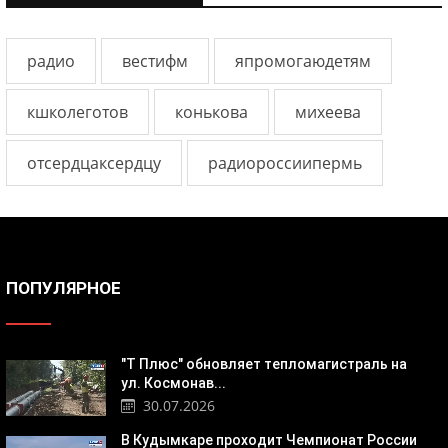
радио
вестифм
япромогаюдетям
кшколеготов
конькова
михеева
отсердцаксердцу
радиороссиипермь
ПОПУЛЯРНОЕ
"Т Плюс" обновляет тепломагистраль на
ул. Космонав...
30.07.2026
В Кудымкаре проходит Чемпионат России