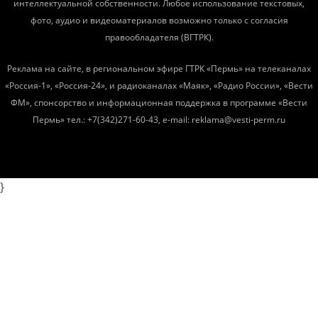
интеллектуальной собственности. Любое использование текстовых,
фото, аудио и видеоматериалов возможно только с согласия
правообладателя (ВГТРК).
Реклама на сайте, в региональном эфире ГТРК «Пермь» на телеканалах
«Россия-1», «Россия-24», и радиоканалах «Маяк», «Радио России», «Вести
ФМ», спонсорство и информационная поддержка в программе «Вести
Пермь» тел.: +7(342)271-60-43, e-mail: reklama@vesti-perm.ru
}