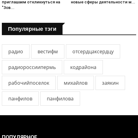
приглашаем откликнуться на
новые сферы деятельности м...
"Зов...
Популярные тэги
радио
вестифм
отсердцаксердцу
радиороссиипермь
кодрайона
рабочийпоселок
михайлов
заякин
панфилов
панфилова
ПОПУЛЯРНОЕ