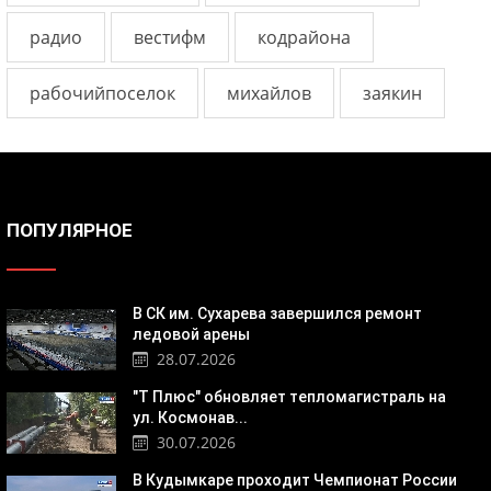
радио
вестифм
кодрайона
рабочийпоселок
михайлов
заякин
ПОПУЛЯРНОЕ
В СК им. Сухарева завершился ремонт
ледовой арены
28.07.2026
"Т Плюс" обновляет тепломагистраль на
ул. Космонав...
30.07.2026
В Кудымкаре проходит Чемпионат России