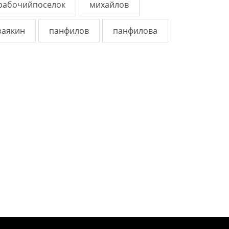
рабочийпоселок
михайлов
заякин
панфилов
панфилова