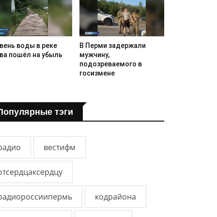
вень воды в реке
В Перми задержали
ва пошёл на убыль
мужчину,
подозреваемого в
госизмене
Популярные тэги
радио
вестифм
отсердцаксердцу
радиороссиипермь
кодрайона