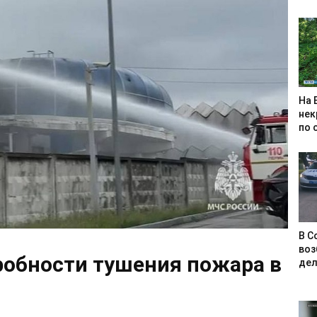
На 
нек
по 
В С
воз
робности тушения пожара в
дел