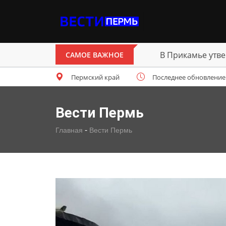
В Прикамье утве
САМОЕ ВАЖНОЕ
Пермский край
Последнее обновление: п
Вести Пермь
-
Главная
Вести Пермь