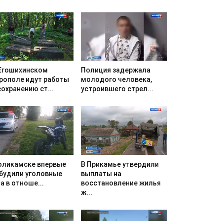
Егошихинском
Полиция задержала
рополе идут работы
молодого человека,
сохранению ст...
устроившего стрел...
оликамске впервые
В Прикамье утвердили
будили уголовные
выплаты на
а в отноше...
восстановление жилья
ж...