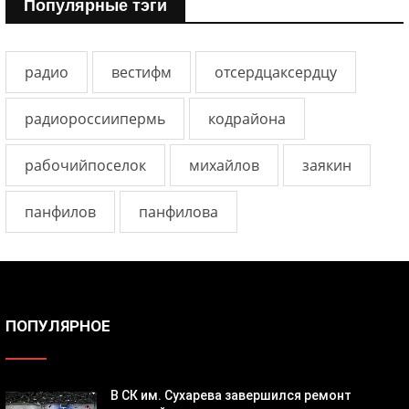
Популярные тэги
радио
вестифм
отсердцаксердцу
радиороссиипермь
кодрайона
рабочийпоселок
михайлов
заякин
панфилов
панфилова
ПОПУЛЯРНОЕ
В СК им. Сухарева завершился ремонт