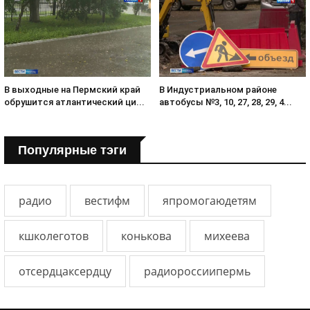
В выходные на Пермский край
В Индустриальном районе
обрушится атлантический ци...
автобусы №3, 10, 27, 28, 29, 4...
Популярные тэги
радио
вестифм
япромогаюдетям
кшколеготов
конькова
михеева
отсердцаксердцу
радиороссиипермь