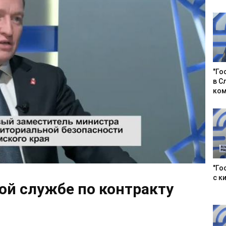
"Го
в С
ком
"Го
с к
ной службе по контракту