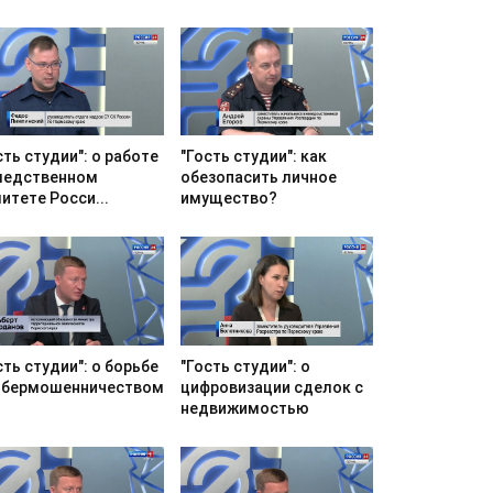
сть студии": о работе
"Гость студии": как
ледственном
обезопасить личное
итете Росси...
имущество?
сть студии": о борьбе
"Гость студии": о
ибермошенничеством
цифровизации сделок с
недвижимостью