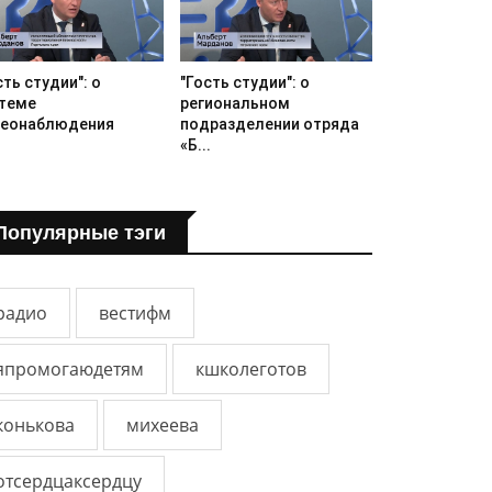
сть студии": о
"Гость студии": о
теме
региональном
еонаблюдения
подразделении отряда
«Б...
Популярные тэги
радио
вестифм
япромогаюдетям
кшколеготов
конькова
михеева
отсердцаксердцу