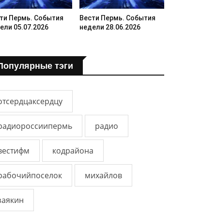
ти Пермь. События
Вести Пермь. События
ели 05.07.2026
недели 28.06.2026
Популярные тэги
отсердцаксердцу
радиороссиипермь
радио
вестифм
кодрайона
рабочийпоселок
михайлов
заякин