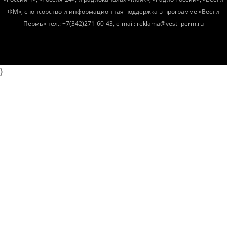
ФМ», спонсорство и информационная поддержка в программе «Вести
Пермь» тел.: +7(342)271-60-43, e-mail: reklama@vesti-perm.ru
}