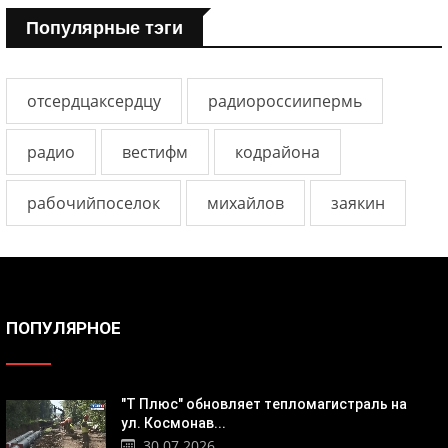
Популярные тэги
отсердцаксердцу
радиороссиипермь
радио
вестифм
кодрайона
рабочийпоселок
михайлов
заякин
ПОПУЛЯРНОЕ
"Т Плюс" обновляет тепломагистраль на
ул. Космонав...
30.07.2026