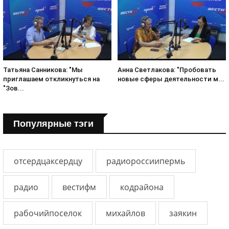
Татьяна Санникова: "Мы
Анна Светлакова: "Пробовать
приглашаем откликнуться на
новые сферы деятельности м...
"Зов...
Популярные тэги
отсердцаксердцу
радиороссиипермь
радио
вестифм
кодрайона
рабочийпоселок
михайлов
заякин