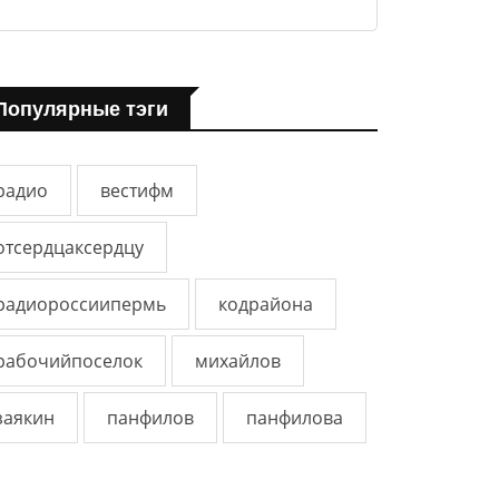
Популярные тэги
радио
вестифм
отсердцаксердцу
радиороссиипермь
кодрайона
рабочийпоселок
михайлов
заякин
панфилов
панфилова