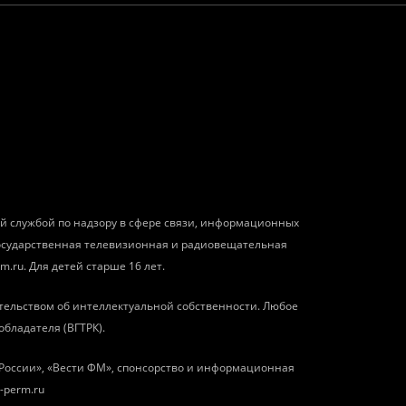
ой службой по надзору в сфере связи, информационных
государственная телевизионная и радиовещательная
m.ru. Для детей старше 16 лет.
тельством об интеллектуальной собственности. Любое
обладателя (ВГТРК).
о России», «Вести ФМ», спонсорство и информационная
-perm.ru