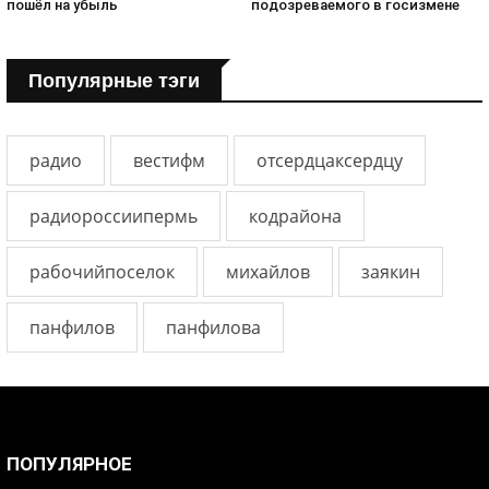
пошёл на убыль
подозреваемого в госизмене
Популярные тэги
радио
вестифм
отсердцаксердцу
радиороссиипермь
кодрайона
рабочийпоселок
михайлов
заякин
панфилов
панфилова
ПОПУЛЯРНОЕ