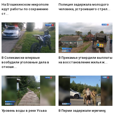
На Егошихинском некрополе
Полиция задержала молодого
идут работы по сохранению
человека, устроившего стрел...
ст...
В Соликамске впервые
В Прикамье утвердили выплаты
возбудили уголовные дела в
на восстановление жилья ж...
отноше...
Уровень воды в реке Усьва
В Перми задержали мужчину,