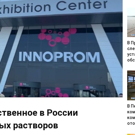
В П
сле
уст
обс
В П
ственное в России
ком
ком
ых растворов
ото