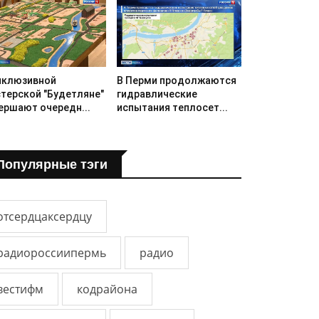
нклюзивной
В Перми продолжаются
терской "Будетляне"
гидравлические
ершают очередн...
испытания теплосет...
Популярные тэги
отсердцаксердцу
радиороссиипермь
радио
вестифм
кодрайона