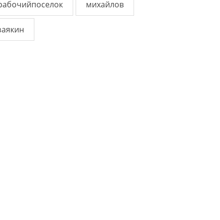
рабочийпоселок
михайлов
заякин