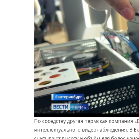
По соседству другая пермская компания «
интеллектуального видеонаблюдения. В Е
считывают высоту и объём для более кач