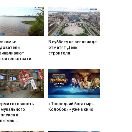
В субботу на эспланаде
рикамье
отметят День
дователи
строителя
анавливают
тоятельства ги...
«Последний богатырь.
ерми готовность
Колобок» - уже в кино!
мунального
плекса к
питель...