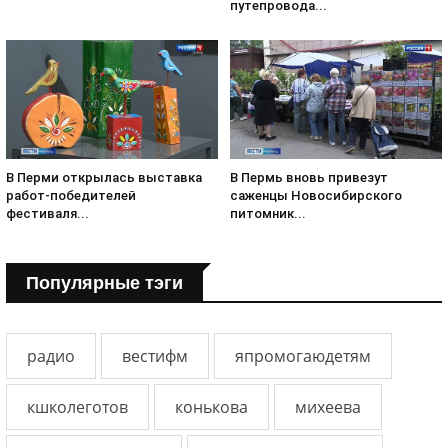
путепровода...
В Перми открылась выставка
В Пермь вновь привезут
работ-победителей
саженцы Новосибирского
фестиваля...
питомник...
Популярные тэги
радио
вестифм
япромогаюдетям
кшколеготов
конькова
михеева