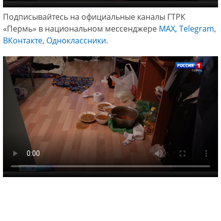
Подписывайтесь на официальные каналы ГТРК
«Пермь» в национальном мессенджере
МАХ
,
Telegram
,
ВКонтакте
,
Одноклассники
.