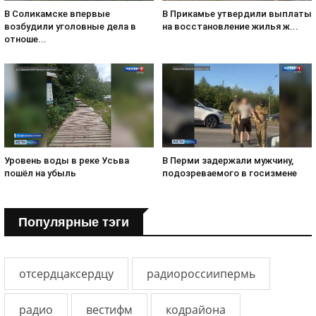
В Соликамске впервые
В Прикамье утвердили выплаты
возбудили уголовные дела в
на восстановление жилья ж...
отноше...
Уровень воды в реке Усьва
В Перми задержали мужчину,
пошёл на убыль
подозреваемого в госизмене
Популярные тэги
отсердцаксердцу
радиороссиипермь
радио
вестифм
кодрайона