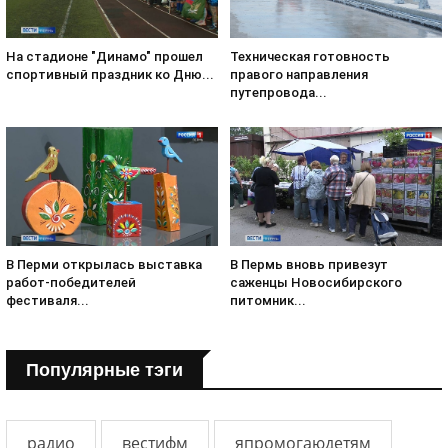
На стадионе "Динамо" прошел
Техническая готовность
спортивный праздник ко Дню...
правого направления
путепровода...
В Перми открылась выставка
В Пермь вновь привезут
работ-победителей
саженцы Новосибирского
фестиваля...
питомник...
Популярные тэги
радио
вестифм
япромогаюдетям