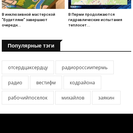
В инклюзивной мастерской
В Перми продолжаются
"Будетляне" завершают
гидравлические испытания
очередн...
теплосет...
Популярные тэги
отсердцаксердцу
радиороссиипермь
радио
вестифм
кодрайона
рабочийпоселок
михайлов
заякин