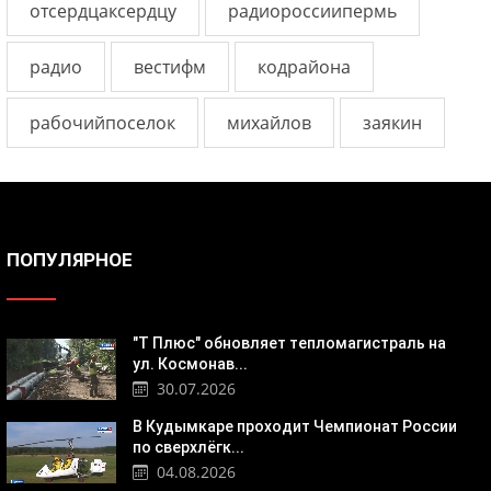
отсердцаксердцу
радиороссиипермь
радио
вестифм
кодрайона
рабочийпоселок
михайлов
заякин
ПОПУЛЯРНОЕ
"Т Плюс" обновляет тепломагистраль на
ул. Космонав...
30.07.2026
В Кудымкаре проходит Чемпионат России
по сверхлёгк...
04.08.2026