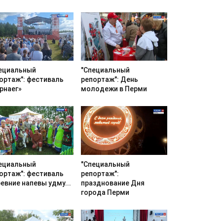
ециальный
"Специальный
ортаж": фестиваль
репортаж": День
рнаег»
молодежи в Перми
ециальный
"Специальный
ортаж": фестиваль
репортаж":
евние напевы удму...
празднование Дня
города Перми