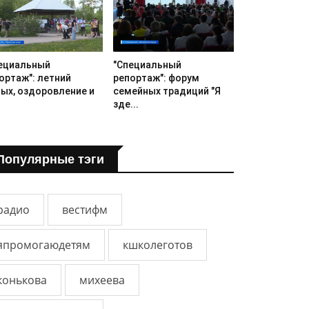
ециальный
"Специальный
ортаж": летний
репортаж": форум
ых, оздоровление и
семейных традиций "Я
зде...
Популярные тэги
радио
вестифм
япромогаюдетям
кшколеготов
конькова
михеева