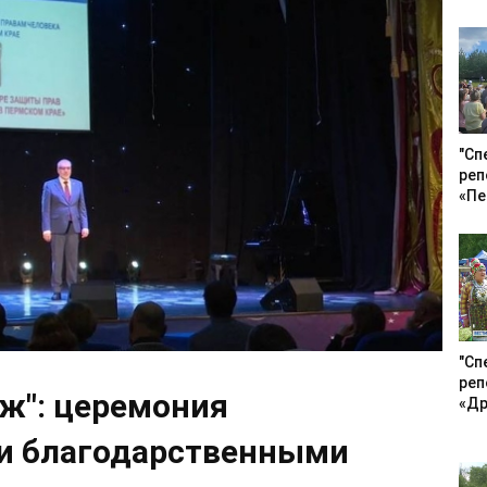
"Сп
реп
«Пе
"Сп
реп
ж": церемония
«Др
и благодарственными