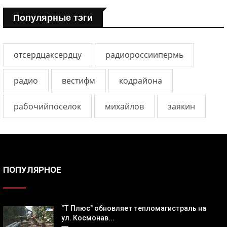
Популярные тэги
отсердцаксердцу
радиороссиипермь
радио
вестифм
кодрайона
рабочийпоселок
михайлов
заякин
ПОПУЛЯРНОЕ
"Т Плюс" обновляет тепломагистраль на
ул. Космонав...