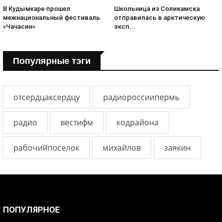
В Кудымкаре прошел
Школьница из Соликамска
межнациональный фестиваль
отправилась в арктическую
«Чачасин»
эксп...
Популярные тэги
отсердцаксердцу
радиороссиипермь
радио
вестифм
кодрайона
рабочийпоселок
михайлов
заякин
ПОПУЛЯРНОЕ