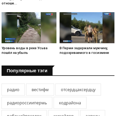
отноше...
Уровень воды в реке Усьва
В Перми задержали мужчину,
пошёл на убыль
подозреваемого в госизмене
Популярные тэги
радио
вестифм
отсердцаксердцу
радиороссиипермь
кодрайона
рабочийпоселок
михайлов
заякин