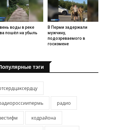
вень воды в реке
В Перми задержали
ва пошёл на убыль
мужчину,
подозреваемого в
госизмене
Популярные тэги
отсердцаксердцу
радиороссиипермь
радио
вестифм
кодрайона