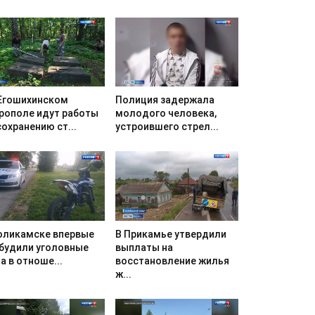
Егошихинском
Полиция задержала
рополе идут работы
молодого человека,
сохранению ст...
устроившего стрел...
оликамске впервые
В Прикамье утвердили
будили уголовные
выплаты на
а в отноше...
восстановление жилья
ж...