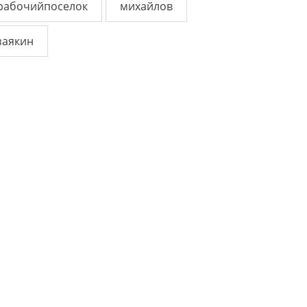
рабочийпоселок
михайлов
заякин