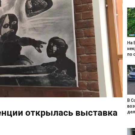
На 
нек
по 
В С
воз
енции открылась выставка
дел