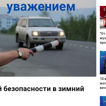
"От
муз
про
10 
мол
 безопасности в зимний
вече