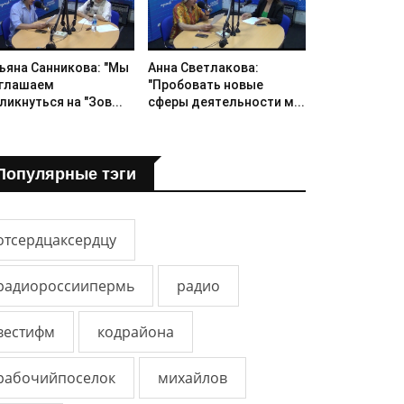
ьяна Санникова: "Мы
Анна Светлакова:
глашаем
"Пробовать новые
ликнуться на "Зов...
сферы деятельности м...
Популярные тэги
отсердцаксердцу
радиороссиипермь
радио
вестифм
кодрайона
рабочийпоселок
михайлов