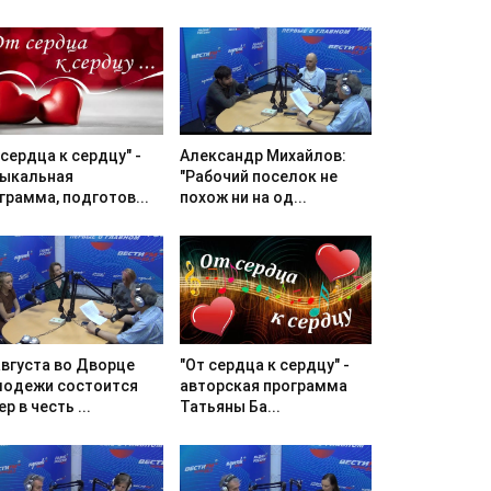
Александр Михайлов:
 сердца к сердцу" -
"Рабочий поселок не
ыкальная
похож ни на од...
грамма, подготов...
августа во Дворце
"От сердца к сердцу" -
одежи состоится
авторская программа
р в честь ...
Татьяны Ба...