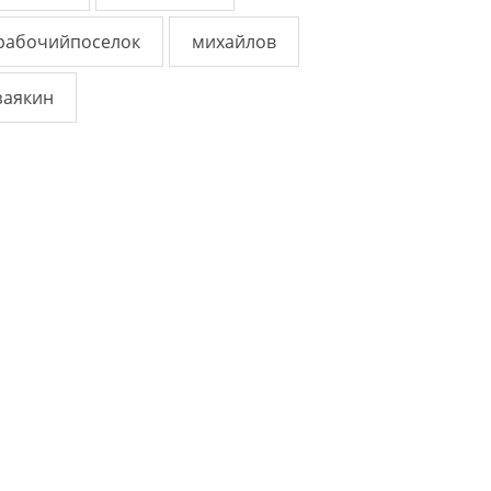
рабочийпоселок
михайлов
заякин