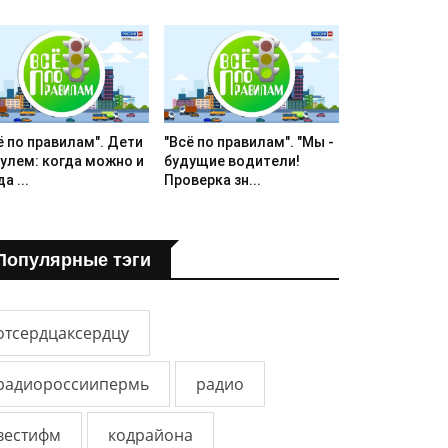
ё по правилам". Дети
"Всё по правилам". "Мы -
рулем: когда можно и
будущие водители!
а ...
Проверка зн...
Популярные тэги
отсердцаксердцу
радиороссиипермь
радио
вестифм
кодрайона