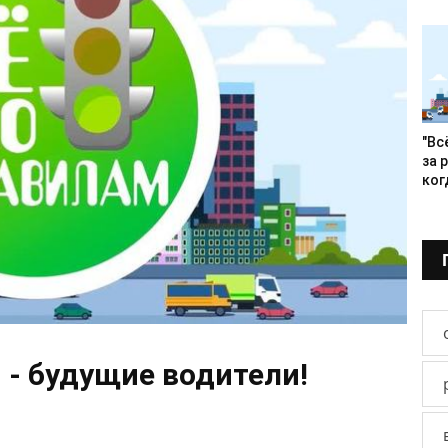
"Вс
за 
когд
 - будущие водители!