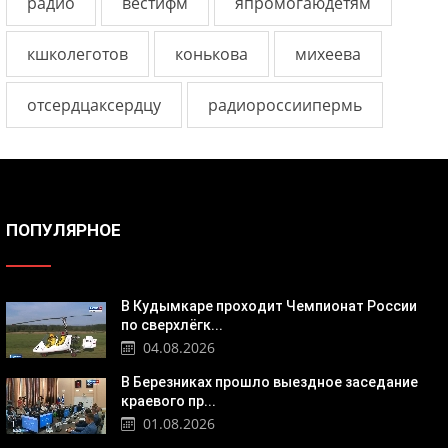
радио
вестифм
япромогаюдетям
кшколеготов
конькова
михеева
отсердцаксердцу
радиороссиипермь
ПОПУЛЯРНОЕ
В Кудымкаре проходит Чемпионат России
по сверхлёгк...
04.08.2026
В Березниках прошло выездное заседание
краевого пр...
01.08.2026