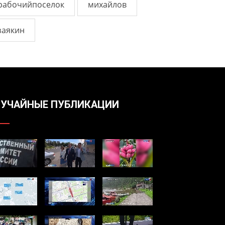
рабочийпоселок
михайлов
заякин
УЧАЙНЫЕ ПУБЛИКАЦИИ