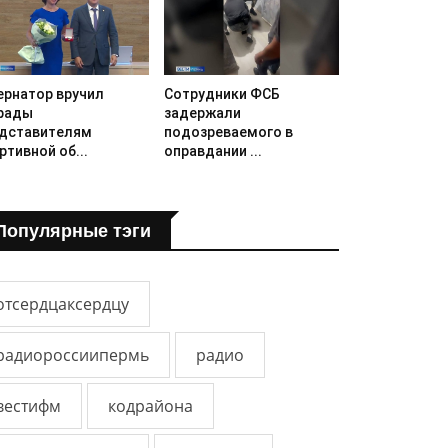
ернатор вручил
Сотрудники ФСБ
рады
задержали
дставителям
подозреваемого в
ртивной об...
оправдании ...
Популярные тэги
отсердцаксердцу
радиороссиипермь
радио
вестифм
кодрайона