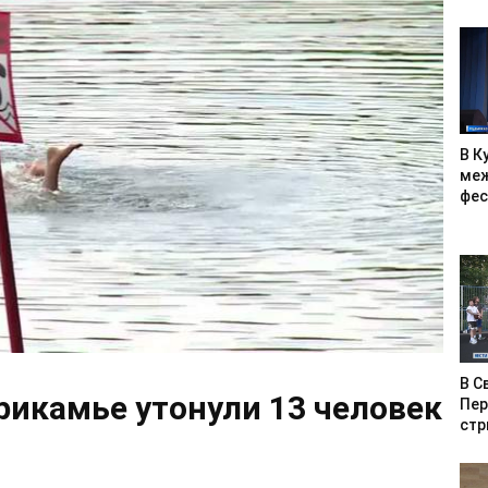
В К
меж
фес
В С
Прикамье утонули 13 человек
Пер
стр