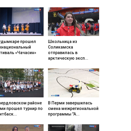
удымкаре прошел
Школьница из
национальный
Соликамска
тиваль «Чачасин»
отправилась в
арктическую эксп...
вердловском районе
В Перми завершилась
ми прошел турнир по
смена межрегиональной
итбаск...
программы "А...