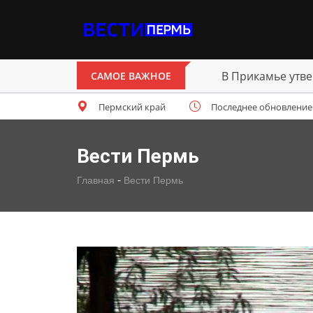
В Прикамье утве
САМОЕ ВАЖНОЕ
Пермский край
Последнее обновление: п
Вести Пермь
-
Главная
Вести Пермь