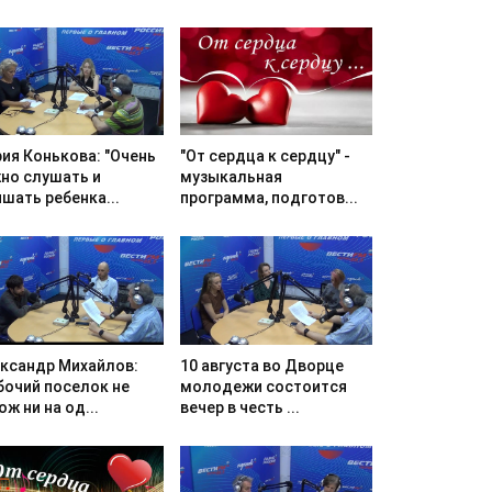
ия Конькова: "Очень
"От сердца к сердцу" -
но слушать и
музыкальная
шать ребенка...
программа, подготов...
ксандр Михайлов:
10 августа во Дворце
бочий поселок не
молодежи состоится
ож ни на од...
вечер в честь ...