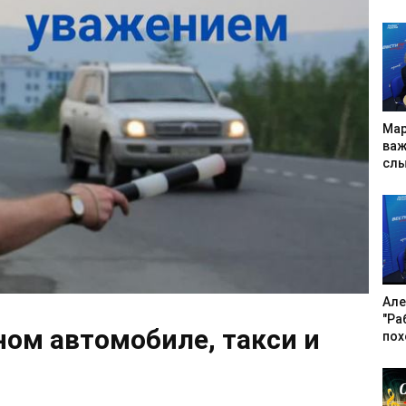
Мар
важ
слы
Але
"Ра
ном автомобиле, такси и
пох