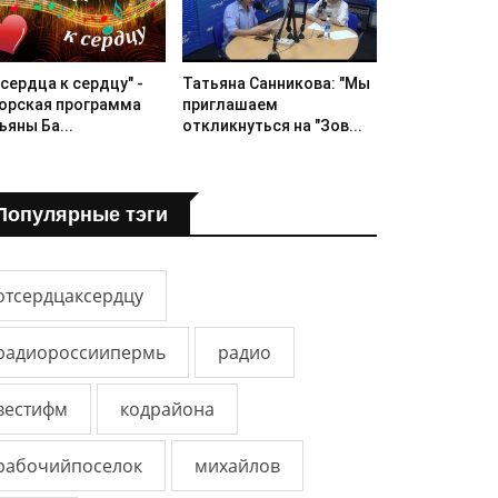
Татьяна Санникова: "Мы
 сердца к сердцу" -
приглашаем
орская программа
откликнуться на "Зов...
ьяны Ба...
Популярные тэги
отсердцаксердцу
радиороссиипермь
радио
вестифм
кодрайона
рабочийпоселок
михайлов