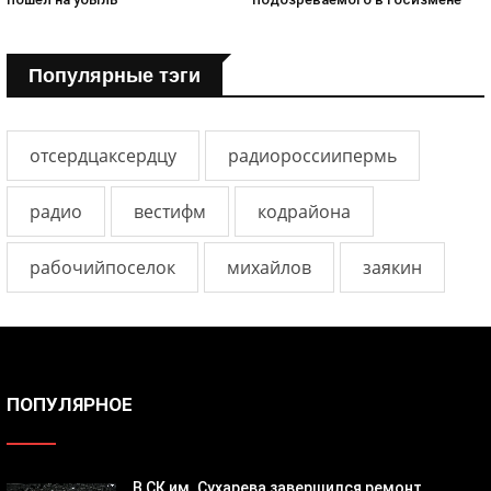
Популярные тэги
отсердцаксердцу
радиороссиипермь
радио
вестифм
кодрайона
рабочийпоселок
михайлов
заякин
ПОПУЛЯРНОЕ
В СК им. Сухарева завершился ремонт