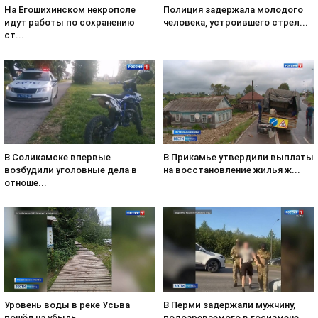
На Егошихинском некрополе
Полиция задержала молодого
идут работы по сохранению
человека, устроившего стрел...
ст...
В Соликамске впервые
В Прикамье утвердили выплаты
возбудили уголовные дела в
на восстановление жилья ж...
отноше...
Уровень воды в реке Усьва
В Перми задержали мужчину,
пошёл на убыль
подозреваемого в госизмене