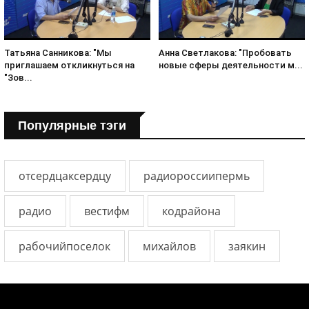
Татьяна Санникова: "Мы
Анна Светлакова: "Пробовать
приглашаем откликнуться на
новые сферы деятельности м...
"Зов...
Популярные тэги
отсердцаксердцу
радиороссиипермь
радио
вестифм
кодрайона
рабочийпоселок
михайлов
заякин