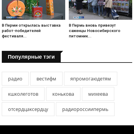
В Перми открылась выставка
В Пермь вновь привезут
работ-победителей
саженцы Новосибирского
фестиваля...
питомник...
Популярные тэги
радио
вестифм
япромогаюдетям
кшколеготов
конькова
михеева
отсердцаксердцу
радиороссиипермь