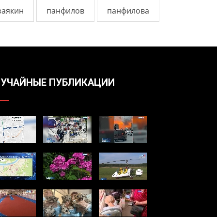
заякин
панфилов
панфилова
УЧАЙНЫЕ ПУБЛИКАЦИИ