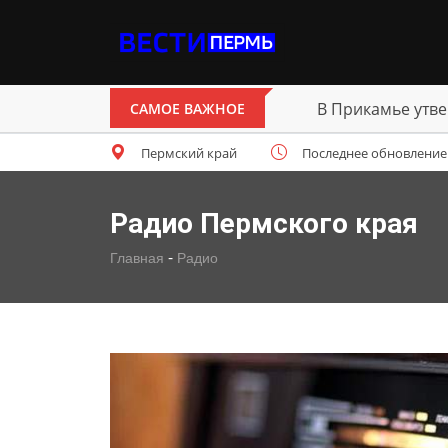
В Прикамье утве
САМОЕ ВАЖНОЕ
Пермский край
Последнее обновление: п
Радио Пермского края
-
Главная
Радио