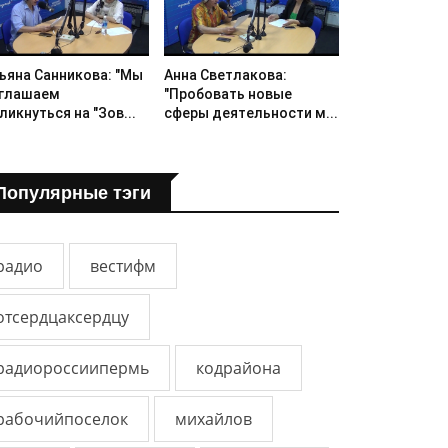
ьяна Санникова: "Мы
Анна Светлакова:
глашаем
"Пробовать новые
ликнуться на "Зов...
сферы деятельности м...
Популярные тэги
радио
вестифм
отсердцаксердцу
радиороссиипермь
кодрайона
рабочийпоселок
михайлов