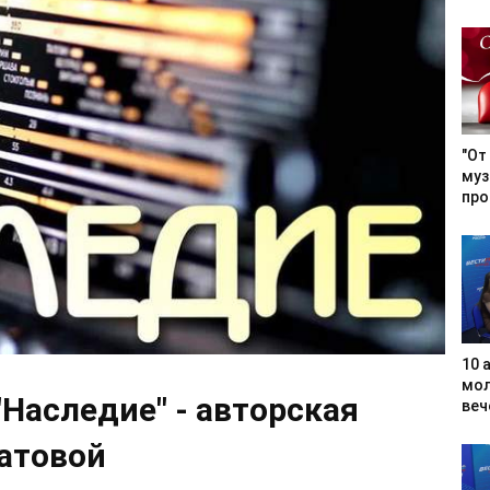
"От
муз
про
10 
мол
"Наследие" - авторская
вече
атовой