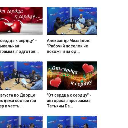
Александр Михайлов:
 сердца к сердцу" -
"Рабочий поселок не
ыкальная
похож ни на од...
грамма, подготов...
августа во Дворце
"От сердца к сердцу" -
одежи состоится
авторская программа
р в честь ...
Татьяны Ба...