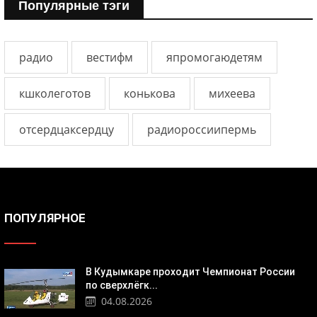
Популярные тэги
радио
вестифм
япромогаюдетям
кшколеготов
конькова
михеева
отсердцаксердцу
радиороссиипермь
ПОПУЛЯРНОЕ
В Кудымкаре проходит Чемпионат России
по сверхлёгк...
04.08.2026