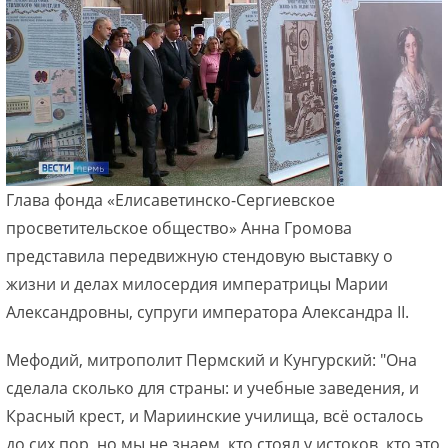
Глава фонда «Елисаветинско-Сергиевское
просветительское общество» Анна Громова
представила передвижную стендовую выставку о
жизни и делах милосердия императрицы Марии
Александровны, супруги императора Александра II.
Мефодий, митрополит Пермский и Кунгурский: "Она
сделала сколько для страны: и учебные заведения, и
Красный крест, и Мариинские училища, всё осталось
до сих пор, но мы не знаем, кто стоял у истоков, кто это