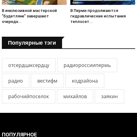
В инклюзивной мастерской
В Перми продолжаются
"Будетляне" завершают
гидравлические испытания
очередн...
теплосет...
Популярные тэги
отсердцаксердцу
радиороссиипермь
радио
вестифм
кодрайона
рабочийпоселок
михайлов
заякин
ПОПУЛЯРНОЕ