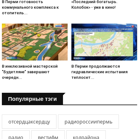
«Последний богатырь.
В Перми готовность
Колобок» - уже в кино!
коммунального комплекса к
отопитель...
В инклюзивной мастерской
В Перми продолжаются
"Будетляне" завершают
гидравлические испытания
очередн...
теплосет...
Популярные тэги
отсердцаксердцу
радиороссиипермь
радио
вестифм
кодрайона