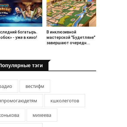
следний богатырь.
В инклюзивной
обок» - уже в кино!
мастерской "Будетляне"
завершают очередн...
Популярные тэги
радио
вестифм
япромогаюдетям
кшколеготов
конькова
михеева