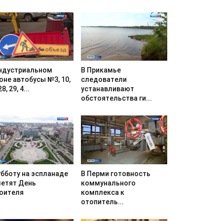
ндустриальном
В Прикамье
оне автобусы №3, 10,
следователи
28, 29, 4...
устанавливают
обстоятельства ги...
убботу на эспланаде
В Перми готовность
етят День
коммунального
оителя
комплекса к
отопитель...