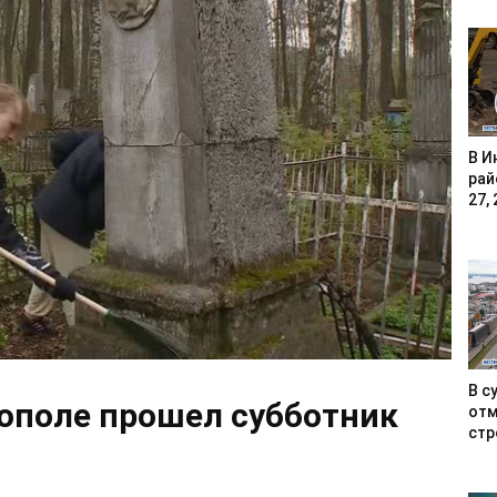
В И
рай
27, 
В с
ополе прошел субботник
отм
стр