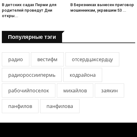
В детских садах Перми для
В Березниках вынесен приговор
родителей проведут Дни
мошенникам, укравшим 53 ...
откры...
Популярные тэги
радио
вестифм
отсердцаксердцу
радиороссиипермь
кодрайона
рабочийпоселок
михайлов
заякин
панфилов
панфилова