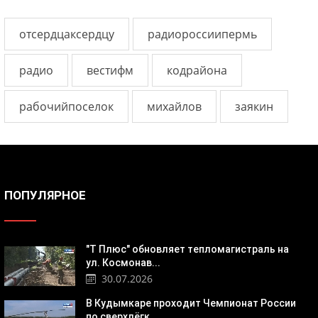
отсердцаксердцу
радиороссиипермь
радио
вестифм
кодрайона
рабочийпоселок
михайлов
заякин
ПОПУЛЯРНОЕ
"Т Плюс" обновляет тепломагистраль на
ул. Космонав...
30.07.2026
В Кудымкаре проходит Чемпионат России
по сверхлёгк...