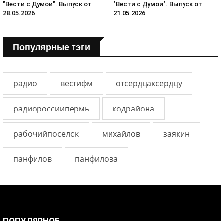
"Вести с Думой". Выпуск от
"Вести с Думой". Выпуск от
28.05.2026
21.05.2026
Популярные тэги
радио
вестифм
отсердцаксердцу
радиороссиипермь
кодрайона
рабочийпоселок
михайлов
заякин
панфилов
панфилова
ПОПУЛЯРНОЕ