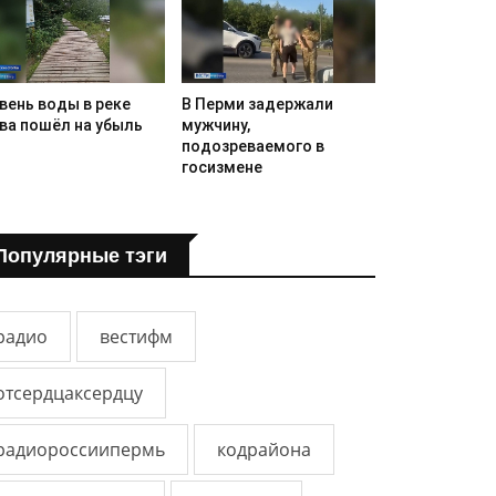
вень воды в реке
В Перми задержали
ва пошёл на убыль
мужчину,
подозреваемого в
госизмене
Популярные тэги
радио
вестифм
отсердцаксердцу
радиороссиипермь
кодрайона