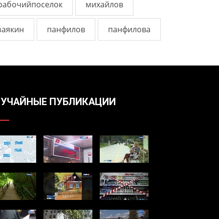
рабочийпоселок
михайлов
заякин
панфилов
панфилова
УЧАЙНЫЕ ПУБЛИКАЦИИ