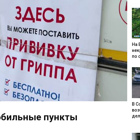
На 
нек
по 
В С
воз
обильные пункты
дел