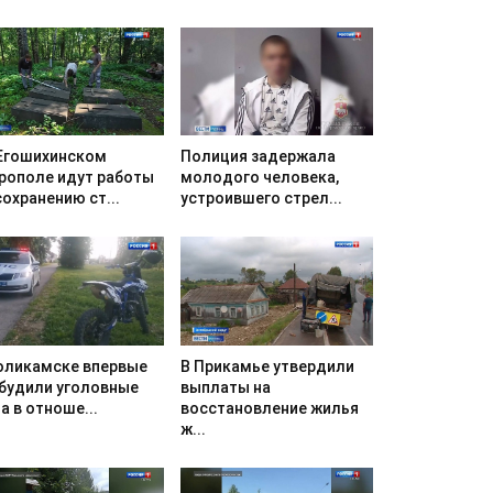
Егошихинском
Полиция задержала
рополе идут работы
молодого человека,
сохранению ст...
устроившего стрел...
оликамске впервые
В Прикамье утвердили
будили уголовные
выплаты на
а в отноше...
восстановление жилья
ж...