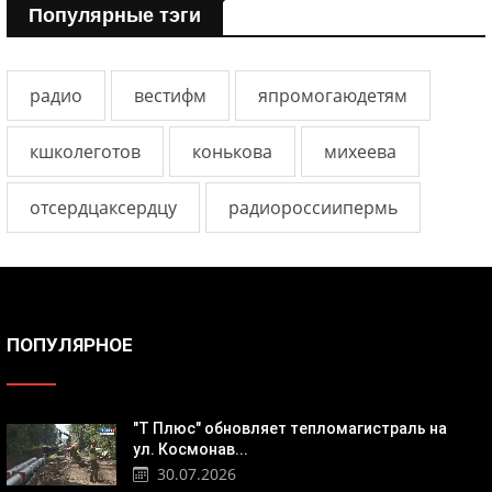
Популярные тэги
радио
вестифм
япромогаюдетям
кшколеготов
конькова
михеева
отсердцаксердцу
радиороссиипермь
ПОПУЛЯРНОЕ
"Т Плюс" обновляет тепломагистраль на
ул. Космонав...
30.07.2026