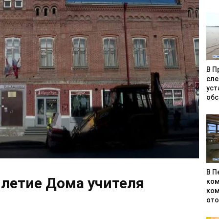
В П
сле
уст
обс
В П
-летие Дома учителя
ком
ком
ото