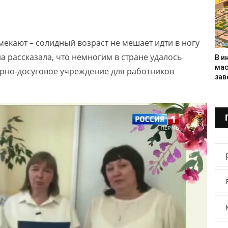
екают – солидный возраст не мешает идти в ногу
а рассказала, что немногим в стране удалось
В и
мас
урно-досуговое учреждение для работников
зав