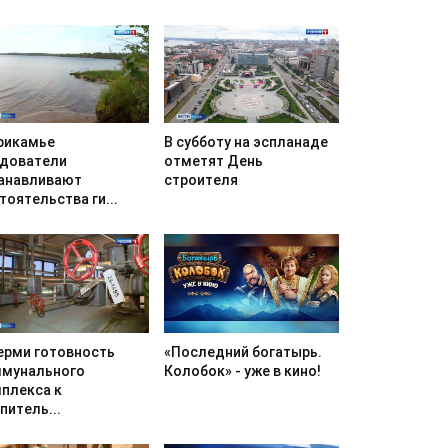
В субботу на эспланаде
рикамье
отметят День
дователи
строителя
анавливают
тоятельства ги...
«Последний богатырь.
ерми готовность
Колобок» - уже в кино!
мунального
плекса к
питель...