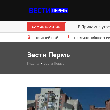
В Прикамье утве
САМОЕ ВАЖНОЕ
Пермский край
Последнее обновление: с
Вести Пермь
-
Главная
Вести Пермь