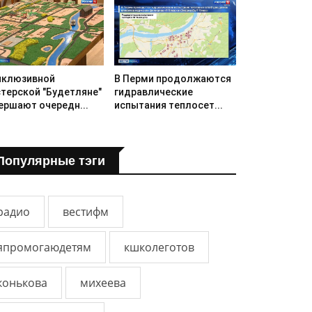
нклюзивной
В Перми продолжаются
терской "Будетляне"
гидравлические
ершают очередн...
испытания теплосет...
Популярные тэги
радио
вестифм
япромогаюдетям
кшколеготов
конькова
михеева