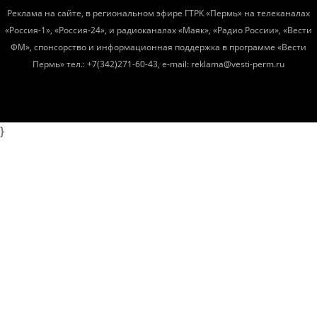
Реклама на сайте, в региональном эфире ГТРК «Пермь» на телеканалах
«Россия-1», «Россия-24», и радиоканалах «Маяк», «Радио России», «Вести
ФМ», спонсорство и информационная поддержка в программе «Вести
Пермь» тел.: +7(342)271-60-43, e-mail: reklama@vesti-perm.ru
}