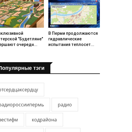
нклюзивной
В Перми продолжаются
терской "Будетляне"
гидравлические
ершают очередн...
испытания теплосет...
Популярные тэги
отсердцаксердцу
радиороссиипермь
радио
вестифм
кодрайона