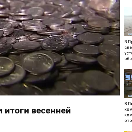
В П
сле
уст
обс
В П
 итоги весенней
ком
ком
ото