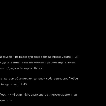
ой службой по надзору в сфере связи, информационных
государственная телевизионная и радиовещательная
m.ru. Для детей старше 16 лет.
тельством об интеллектуальной собственности. Любое
обладателя (ВГТРК).
о России», «Вести ФМ», спонсорство и информационная
-perm.ru