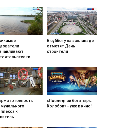
В субботу на эспланаде
рикамье
отметят День
дователи
строителя
анавливают
тоятельства ги...
«Последний богатырь.
ерми готовность
Колобок» - уже в кино!
мунального
плекса к
питель...