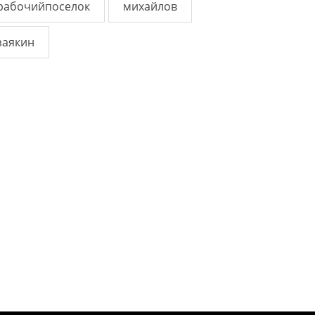
рабочийпоселок
михайлов
заякин