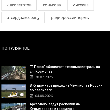
кшколеготов
конькова
михеева
отсердцаксердцу
радиороссиипермь
ПОПУЛЯРНОЕ
"Т Плюс" обновляет тепломагистраль на
ул. Космонав...
30.07.2026
В Кудымкаре проходит Чемпионат России
по сверхлёгк...
04.08.2026
Археологи ведут раскопки на
Кудымкарском городище