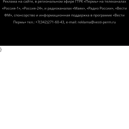
Реклама на сайте, в региональном эфире ГТРК «Пермь» на телеканалах
«Россия-1», «Россия-24», и радиоканалах «Маяк», «Радио России», «Вести
ФМ», спонсорство и информационная поддержка в программе «Вести
Пермь» тел.: +7(342)271-60-43, e-mail: reklama@vesti-perm.ru
}