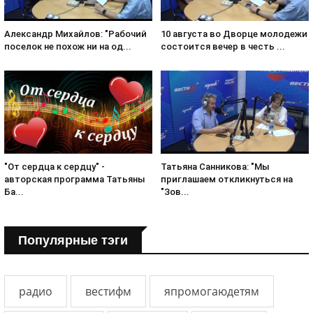
Александр Михайлов: "Рабочий
10 августа во Дворце молодежи
поселок не похож ни на од...
состоится вечер в честь ...
Татьяна Санникова: "Мы
"От сердца к сердцу" -
приглашаем откликнуться на
авторская программа Татьяны
"Зов...
Ба...
Популярные тэги
радио
вестифм
япромогаюдетям